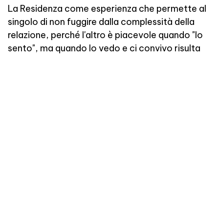
La Residenza come esperienza che permette al
singolo di non fuggire dalla complessità della
relazione, perché l'altro è piacevole quando "lo
sento", ma quando lo vedo e ci convivo risulta
meno piacevole. Uno spazio che permette al
singolo di stare dentro la complessità delle
relazioni; abitare le relazioni: 'starci dentro', non
fuggirne. L'esperienza de La Residenza
trasforma la relazione con la figura adulta,
perché nel collegio lo studente non è il figlio che
si rapporta con un genitore, ma un adulto che si
rapporta con un altro adulto, che ha un ruolo
diverso rispetto al suo. Il collegio può
permettere anche la relazione con sé stessi e la
relazione con il mondo, con la vita spirituale e
con Dio, che fonda la vita. Promuovere un modo